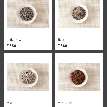
一休こんぶ
禅味
¥580
¥580
初霜
生姜しぐれ