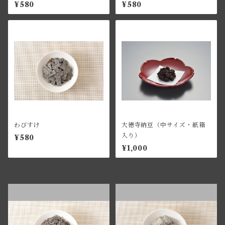
¥580
¥580
わびすけ
大徳寺納豆（中サイズ・紙箱
入り）
¥580
¥1,000