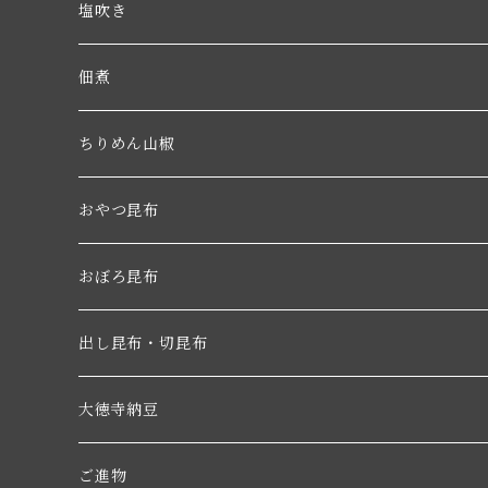
塩吹き
佃煮
ちりめん山椒
おやつ昆布
おぼろ昆布
出し昆布・切昆布
大徳寺納豆
ご進物