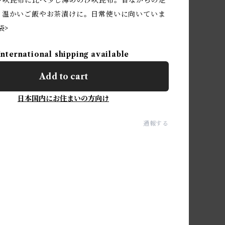
汐吹昆布に比べ少し薄めの汐吹昆布。昔ながらの定
。温かいご飯やお茶漬けに。日常使いに向いていま
袋>
International shipping available
Add to cart
日本国内にお住まいの方向け
通報する