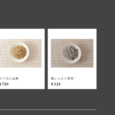
ちりめん山椒
梅しゃぶり昆布
¥750
¥325