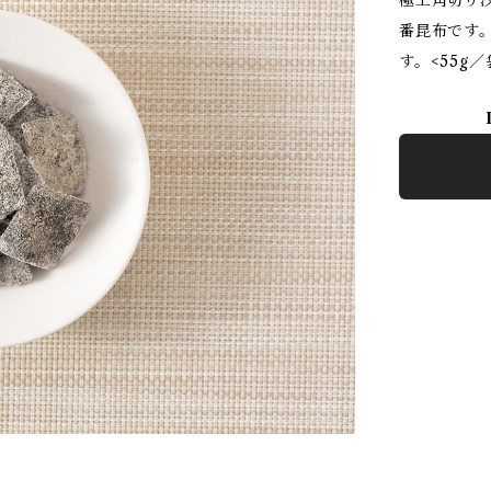
極上角切り
番昆布です
す。<55g／