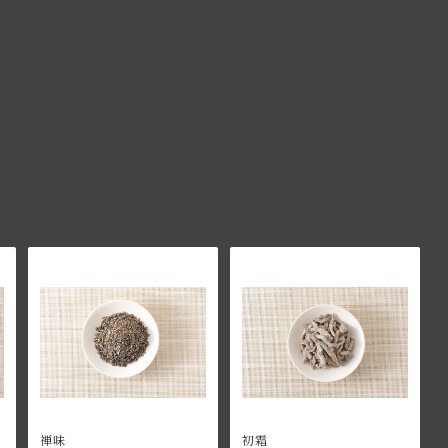
禅味
初霜