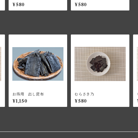
¥580
¥580
お得用 出し昆布
むらさき乃
¥1,150
¥580