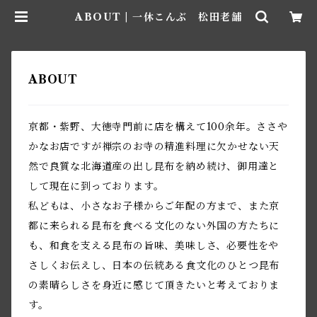
ABOUT | 一休こんぶ 松田老舗
ABOUT
京都・紫野、大徳寺門前に店を構えて100余年。ささや
かなお店ですが禅宗のお寺の精進料理に欠かせない天
然で良質な北海道産の出し昆布を納め続け、御用達と
して現在に到っております。
私どもは、小さなお子様からご年配の方まで、また京
都に来られる昆布を食べる文化のない外国の方たちに
も、和食を支える昆布の旨味、美味しさ、必要性をや
さしくお伝えし、日本の伝統ある食文化のひとつ昆布
の素晴らしさを身近に感じて頂きたいと考えておりま
す。