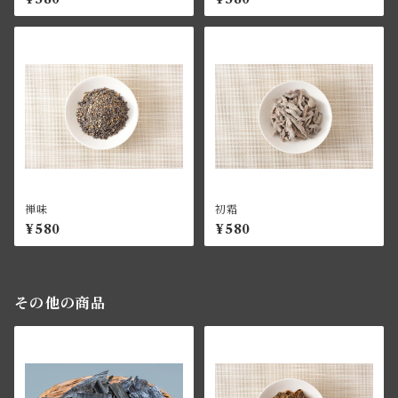
禅味
初霜
¥580
¥580
その他の商品