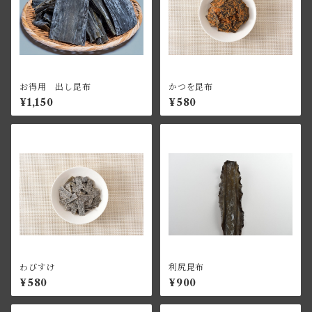
お得用 出し昆布
かつを昆布
¥1,150
¥580
わびすけ
利尻昆布
¥580
¥900