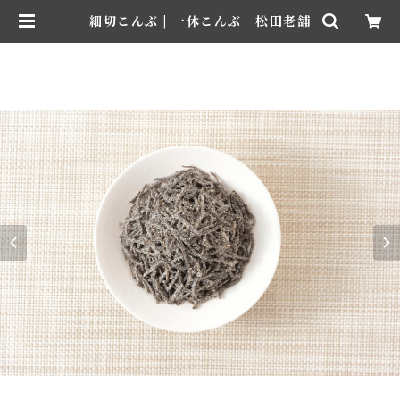
細切こんぶ | 一休こんぶ 松田老舗