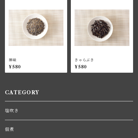
禅味
きゃらぶき
¥580
¥580
CATEGORY
塩吹き
佃煮