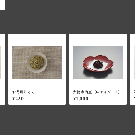
お得用とろろ
大徳寺納豆（中サイズ・紙
箱入り）
¥250
¥1,000