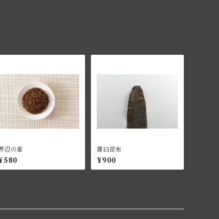
野辺の香
羅臼昆布
¥580
¥900