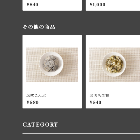
箱入り）
¥540
¥1,000
その他の商品
塩吹こんぶ
おぼろ昆布
¥580
¥540
CATEGORY