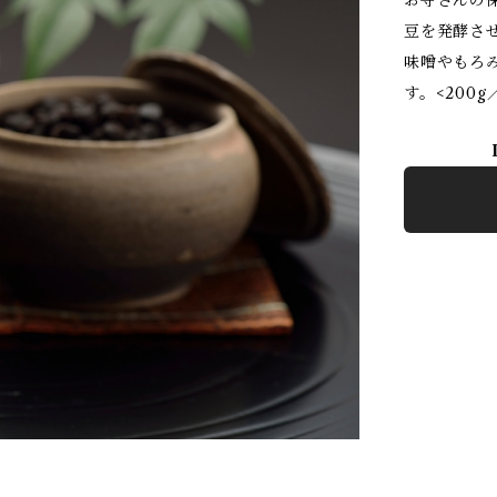
お寺さんの
豆を発酵さ
味噌やもろ
す。<200g