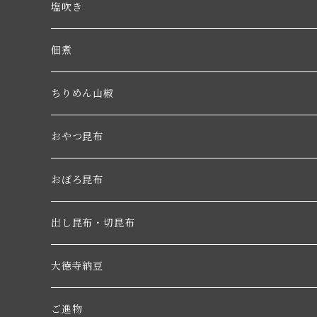
塩吹き
佃煮
ちりめん山椒
おやつ昆布
おぼろ昆布
出し昆布・切昆布
大徳寺納豆
ご進物