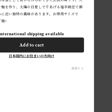
保存食として昔から作られてきた伝統の味です。大
せ麹を作り、太陽の日差しで干あげる塩辛納豆で御
みに近い独特の風味があります。お得用サイズで
／箱>
International shipping available
Add to cart
日本国内にお住まいの方向け
通報する