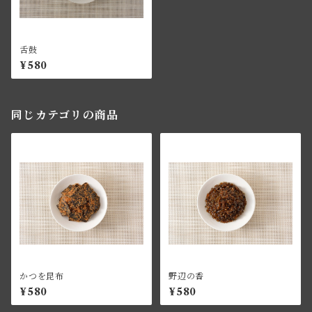
舌鼓
¥580
同じカテゴリの商品
かつを昆布
野辺の香
¥580
¥580