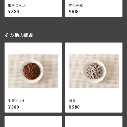
椎茸こんぶ
木の芽煮
¥580
¥580
その他の商品
生姜しぐれ
初霜
¥580
¥580