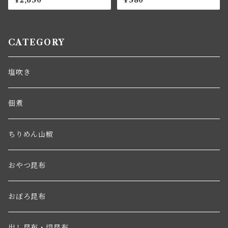
¥2,650
¥580
CATEGORY
塩吹き
佃煮
ちりめん山椒
おやつ昆布
おぼろ昆布
出し昆布・切昆布