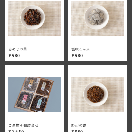
志めじの里
塩吹こんぶ
¥580
¥580
ご進物４個詰合せ
野辺の香