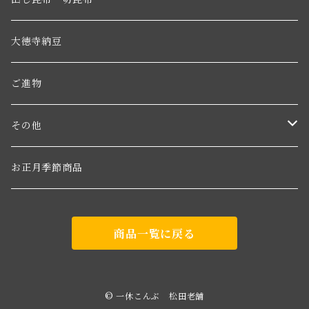
大徳寺納豆
ご進物
その他
わかめ
お正月季節商品
糸目こんぶ
商品一覧に戻る
© 一休こんぶ 松田老舗