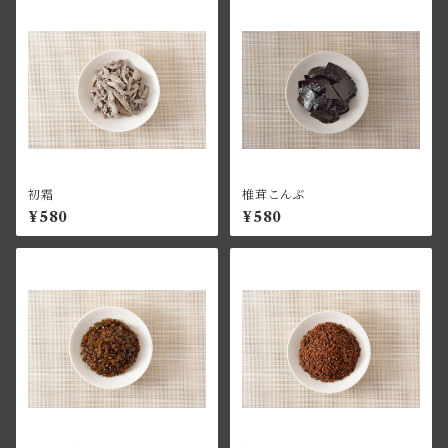
初霜
椎茸こんぶ
¥580
¥580