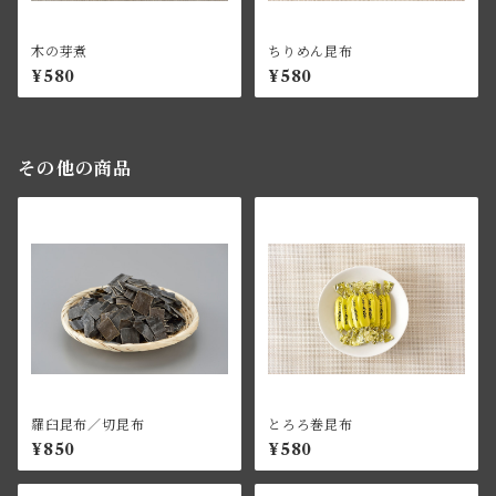
木の芽煮
ちりめん昆布
¥580
¥580
その他の商品
羅臼昆布／切昆布
とろろ巻昆布
¥850
¥580