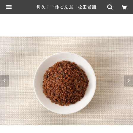
利久 | 一休こんぶ 松田老舗