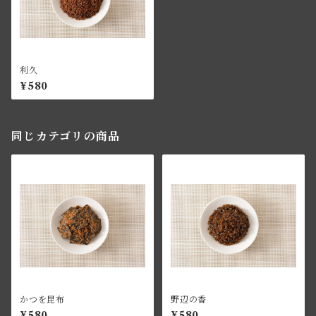
利久
¥580
同じカテゴリの商品
かつを昆布
野辺の香
¥580
¥580