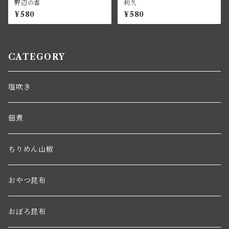
野辺の香
利久
¥580
¥580
CATEGORY
塩吹き
佃煮
ちりめん山椒
おやつ昆布
おぼろ昆布